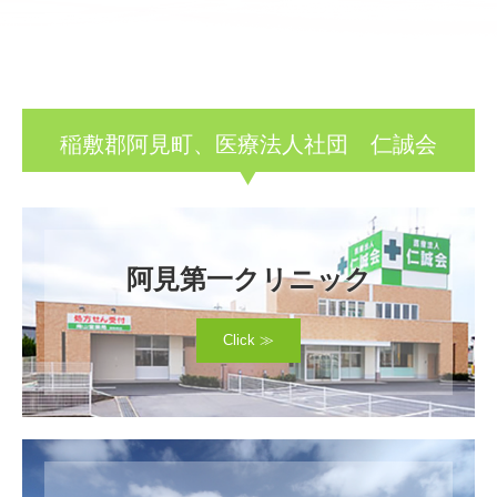
企業健康診断
スタッフ募集
稲敷郡阿見町、医療法人社団 仁誠会
プライバシーポリシー
関連先 東京汐留クリニック
阿見第一クリニック
Click ≫