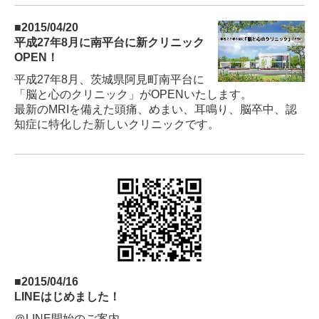
■2015
/04
/20
平成27年8月に南平台に新クリニック
OPEN！
平成27年8月、茨城県阿見町南平台に
「脳と心のクリニック」がOPENいたします。
最新のMRIを備えた
頭痛、めまい、耳鳴り、脳卒中、認
知症に特化した
新しいクリニックです。
■2015
/04
/16
LINEはじめました！
＠LINE開始のご案内